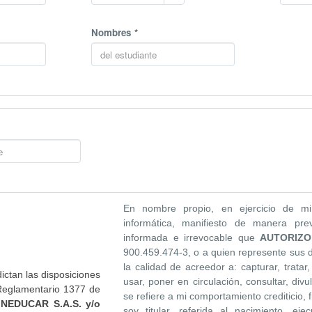
Nombres
En nombre propio, en ejercicio de mi
informática, manifiesto de manera previ
informada e irrevocable que
AUTORIZO
900.459.474-3, o a quien represente sus de
la calidad de acreedor a: capturar, tratar, p
ictan las disposiciones
usar, poner en circulación, consultar, divu
 Reglamentario 1377 de
se refiere a mi comportamiento crediticio, 
INEDUCAR S.A.S. y/o
soy titular, referida al nacimiento, eje