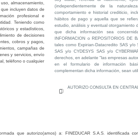
 uso, almacenamiento,
(independientemente de la naturale
s que incluyen datos de
comportamiento e historial crediticio, in
ormación profesional e
hábitos de pago y aquella que se refier
ntidad. Teniendo como
estudio, análisis y eventual otorgamiento 
stóricos y estadísticos,
que dicha información sea concern
plimiento de decisiones
INFORMACION o REPOSITORIOS DE B
ientes, cobros y pagos,
tales como Expirian-Datacredito SAS y/o
zamientos, campañas de
SAS y/o CYDESYS SAS y/o CYBERWARE
enes y servicios, envío
derechos, en adelante "las empresas autor
l, teléfono o cualquier
en el formulario de información bá
complementan dicha información, sean util
AUTORIZO CONSULTA EN CENTRA
rmada que autorizo(amos) a: FINEDUCAR S.A.S. identificada con e