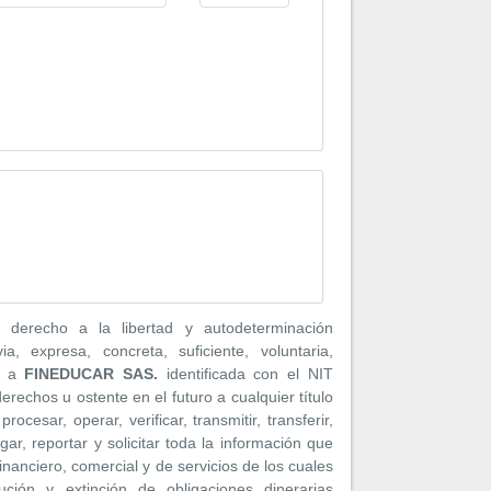
 derecho a la libertad y autodeterminación
a, expresa, concreta, suficiente, voluntaria,
a
FINEDUCAR SAS.
identificada con el NIT
rechos u ostente en el futuro a cualquier título
rocesar, operar, verificar, transmitir, transferir,
lgar, reportar y solicitar toda la información que
financiero, comercial y de servicios de los cuales
cución y extinción de obligaciones dinerarias